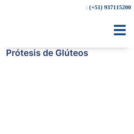
Ir
:
(+51) 937115200
al
contenido
Prótesis de Glúteos