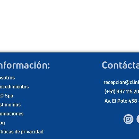
nformación:
Contáct
sotros
recepcion@clin
ocedimiento
s
(+51) 937 115 2
O Spa
Av. El Polo 438
stimonios
omociones
I
og
n
s
liticas de privacida
d
t