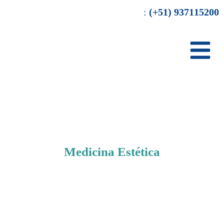
Ir
:
(+51) 937115200
al
contenido
Medicina Estética