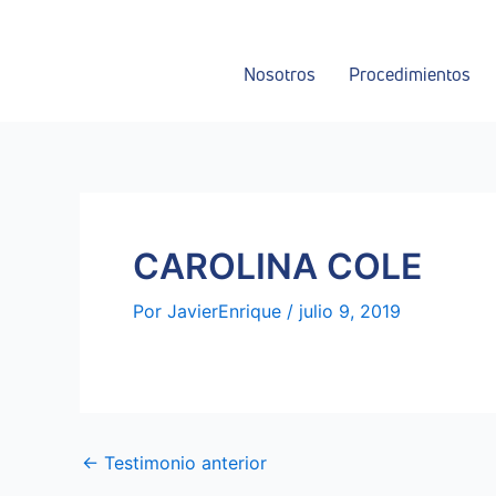
Ir
Navegación
al
de
contenido
entradas
Nosotros
Procedimientos
CAROLINA COLE
Por
JavierEnrique
/
julio 9, 2019
←
Testimonio anterior