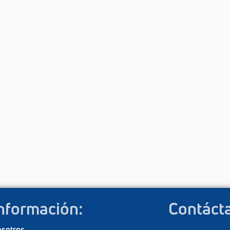
nformación:
Contáct
sotros