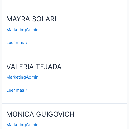
MAYRA SOLARI
MAYRA
SOLARI
MarketingAdmin
Leer más »
VALERIA TEJADA
VALERIA
TEJADA
MarketingAdmin
Leer más »
MONICA GUIGOVICH
MONICA
GUIGOVICH
MarketingAdmin