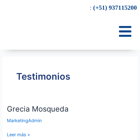
Ir
:
(+51) 937115200
al
contenido
Testimonios
Grecia Mosqueda
Grecia
Mosqueda
MarketingAdmin
Leer más »