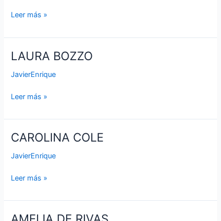
Leer más »
LAURA BOZZO
LAURA
BOZZO
JavierEnrique
Leer más »
CAROLINA COLE
CAROLINA
COLE
JavierEnrique
Leer más »
AMELIA DE RIVAS
AMELIA